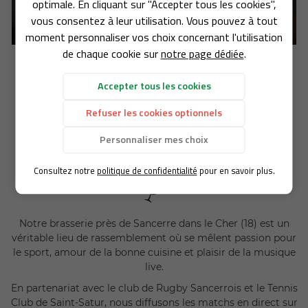
optimale. En cliquant sur "Accepter tous les cookies",
BAR
Bar à vins dans le Cher (18) près de Sancerre à Saint-Satur
vous consentez à leur utilisation. Vous pouvez à tout
02 36 54 16 
moment personnaliser vos choix concernant l'utilisation
ARTE & MENU
de chaque cookie sur
notre page dédiée
.
PHOTOS
Accepter tous les cookies
ÉVÉNEMENTS
Refuser les cookies optionnels
PASSEZ DES SOIRÉES FESTIVES &
REJOIGNEZ-NOU
AVIS
Personnaliser mes choix
DIVERTISSANTES
ACTUALITÉS
au Bistro’Quai à Saint-Satur (18), Cher
Consultez notre
politique de confidentialité
pour en savoir plus.
CONTACT
Notre brasserie près de Sancerre dans le Cher (18) est un
véritable lieu de rassemblement où se mêlent passion pour
le sport, amour de la bonne cuisine et plaisir de la musique
live.
En partenariat avec le club de Rugby Sancerrois et le Tennis
Club de Saint-Satur, nous diffusons les matchs en direct sur