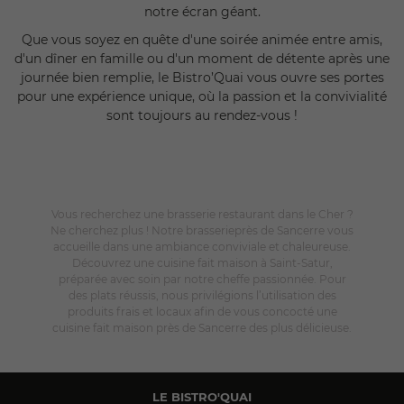
notre écran géant.
Que vous soyez en quête d'une soirée animée entre amis,
d'un dîner en famille ou d'un moment de détente après une
journée bien remplie, le Bistro’Quai vous ouvre ses portes
pour une expérience unique, où la passion et la convivialité
sont toujours au rendez-vous !
Vous recherchez une brasserie restaurant dans le Cher ?
Ne cherchez plus ! Notre brasserieprès de Sancerre vous
accueille dans une ambiance conviviale et chaleureuse.
Découvrez une cuisine fait maison à Saint-Satur,
préparée avec soin par notre cheffe passionnée. Pour
des plats réussis, nous privilégions l’utilisation des
produits frais et locaux afin de vous concocté une
cuisine fait maison près de Sancerre des plus délicieuse.
LE BISTRO'QUAI