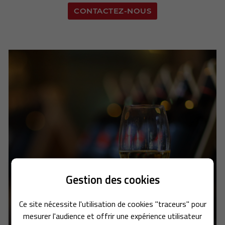
CONTACTEZ-NOUS
VINS
Gestion des cookies
ACCUEIL
Pour accompagner votre repas ou pour votre
apéro, nous vous proposons un large choix de
Ce site nécessite l'utilisation de cookies "traceurs" pour
BRASSERIE
UNE QUESTI
vins : Sancerre, Pouilly Fumé, Coteaux-du-
mesurer l'audience et offrir une expérience utilisateur
giennois)