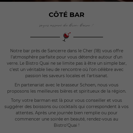
CÔTÉ BAR
soyez assuré de bien boire !
En cochant cette case, vous consentez à recevoir nos propositions
commerciales à l'adresse email indiqué ci-dessus. Vous pouvez vous désinscrire
à tout moment en utilisant
le formulaire de désinscription
.
INSCRIPTION
Notre bar près de Sancerre dans le Cher (18) vous offre
l'atmosphère parfaite pour vous détendre autour d’un
verre. Le Bistro Quai ne se limite pas à être un simple bar,
c'est un véritable lieu de rencontre où l'on célèbre avec
passion les saveurs locales et l'artisanat.
En partenariat avec le brasseur Schoen, nous vous
proposons les meilleures bières et spiritueux de la région.
Tony votre barman est là pour vous conseiller et vous
suggérer des boissons ou cocktails qui correspondent à vos
attentes. Après une journée bien remplie ou pour
commencer une soirée en beauté, rendez-vous au
Bistro’Quai !