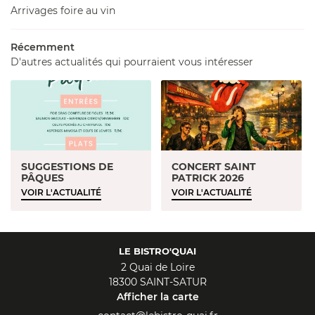
02 36 54 16 
ARTE & MENU
Arrivages foire au vin
PHOTOS
Récemment
D'autres actualités qui pourraient vous intéresser
ÉVÉNEMENTS
REJOIGNEZ-NOU
AVIS
ACTUALITÉS
CONTACT
SUGGESTIONS DE
CONCERT SAINT
PÂQUES
PATRICK 2026
VOIR L'ACTUALITÉ
VOIR L'ACTUALITÉ
LE BISTRO'QUAI
2 Quai de Loire
18300 SAINT-SATUR
Afficher la carte