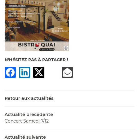
En cochant cette case, vous consentez à recevoir nos propositions
commerciales à l'adresse email indiqué ci-dessus. Vous pouvez vous désinscrire
à tout moment en utilisant
le formulaire de désinscription
.
INSCRIPTION
N'HÉSITEZ PAS À PARTAGER !
Retour aux actualités
ACCUEIL
Actualité précédente
BRASSERIE
UNE QUESTI
Concert Samedi 7/12
BAR
Actualité suivante