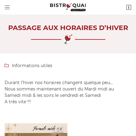


2 Quai de Loire
18300 SAINT-SATUR
02 36 54 16 74
PASSAGE AUX HORAIRES D’HIVER
Informations utiles

Durant l’hiver nos horaires changent quelque peu…
Nous sommes maintenant ouvert du Mardi midi au
Adresse email de réception

Samedi midi & les soirs le vendredi et Samedi
A très vite !!!
Recopier le code ci-contre

Rafraîchir le captcha
